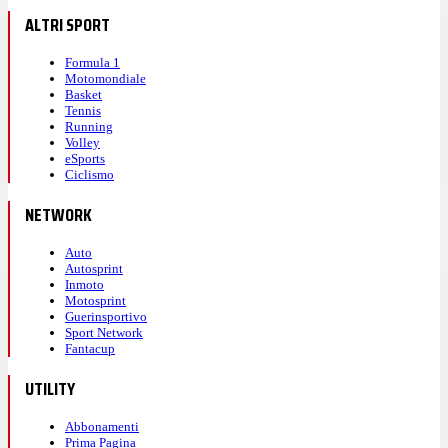
ALTRI SPORT
Formula 1
Motomondiale
Basket
Tennis
Running
Volley
eSports
Ciclismo
NETWORK
Auto
Autosprint
Inmoto
Motosprint
Guerinsportivo
Sport Network
Fantacup
UTILITY
Abbonamenti
Prima Pagina