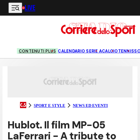
LIVE
Vai al contenuto principale
CONTENUTI PLUS
CALENDARIO SERIE A
CALCIO
TENNIS
S
SPORT E STYLE
NEWS ED EVENTI
Hublot. Il film MP-05
LaFerrari - A tribute to