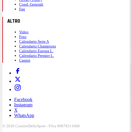
Cond. Generali
Faq
ALTRO
Video
Foto
Calendario Serie A
Calendario Champions
Calendario Europa L.
Calendario Premier L.
Casinò
Facebook
Instagram
X
WhatsApp
© 2026 CorriereDelloSport - P.Iva 00878311000