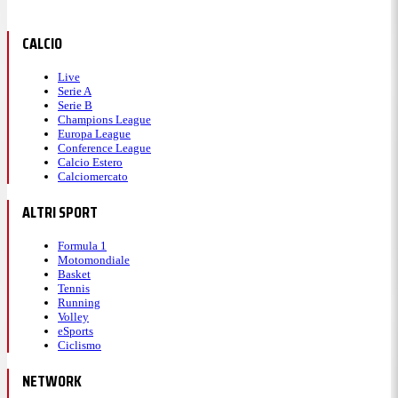
CALCIO
Live
Serie A
Serie B
Champions League
Europa League
Conference League
Calcio Estero
Calciomercato
ALTRI SPORT
Formula 1
Motomondiale
Basket
Tennis
Running
Volley
eSports
Ciclismo
NETWORK