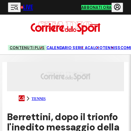
LIVE
Vai al contenuto principale
ABBONATI ORA
CONTENUTI PLUS
CALENDARIO SERIE A
CALCIO
TENNIS
SCOM
TENNIS
Berrettini, dopo il trionfo
l'inedito messaggio della