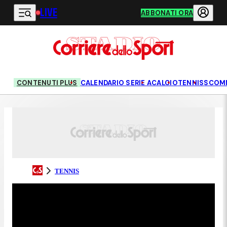
LIVE
Vai al contenuto principale
ABBONATI ORA
CONTENUTI PLUS
CALENDARIO SERIE A
CALCIO
TENNIS
SCOM
TENNIS