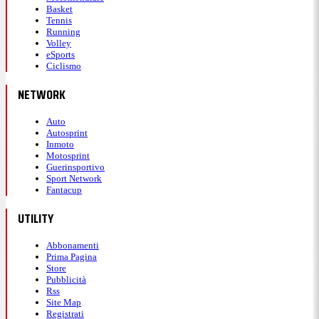
Basket
Tennis
Running
Volley
eSports
Ciclismo
NETWORK
Auto
Autosprint
Inmoto
Motosprint
Guerinsportivo
Sport Network
Fantacup
UTILITY
Abbonamenti
Prima Pagina
Store
Pubblicità
Rss
Site Map
Registrati