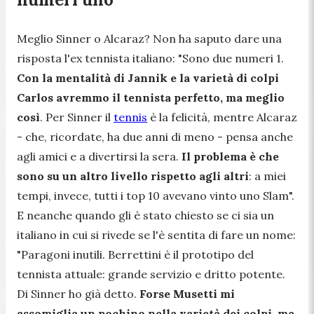
Meglio Sinner o Alcaraz? Non ha saputo dare una
risposta l'ex tennista italiano: "
Sono due numeri 1.
Con la mentalità di Jannik e la varietà di colpi
Carlos avremmo il tennista perfetto, ma meglio
così
. Per Sinner il
tennis
è la felicità, mentre Alcaraz
- che, ricordate, ha due anni di meno - pensa anche
agli amici e a divertirsi la sera.
Il problema è che
sono su un altro livello rispetto agli altri
: a miei
tempi, invece, tutti i top 10 avevano vinto uno Slam
".
E neanche quando gli è stato chiesto se ci sia un
italiano in cui si rivede se l'è sentita di fare un nome:
"
Paragoni inutili. Berrettini è il prototipo del
tennista attuale: grande servizio e dritto potente.
Di Sinner ho già detto.
Forse Musetti mi
assomiglia un pochino nella varietà dei colpi, ma