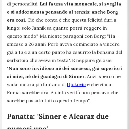
di personalità.
Lui fa una vita monacale, si sveglia
e si addormenta pensando al tennis: anche Borg
era così
. Ciò che conta è che questa felicità duri a
lungo: solo Jannik sa quanto potrà reggere in
questo modo
". Ma niente paragoni con Borg: "
Ha
smesso a 26 anni? Però aveva cominciato a vincere
già a 16 e a un certo punto ha esaurito la benzina del
serbatoio che aveva in testa
". E neppure gelosie:
"
Non sono invidioso né dei successi, già superiori
ai miei, né dei guadagni di Sinner
. Anzi, spero che
vada ancora più lontano di
Djokovic
e che vinca
Roma: sarebbe ora. A dir la verità non pensavo che
sarebbe passato tutto questo tempo
".
Panatta: "Sinner e Alcaraz due
numeri uno"