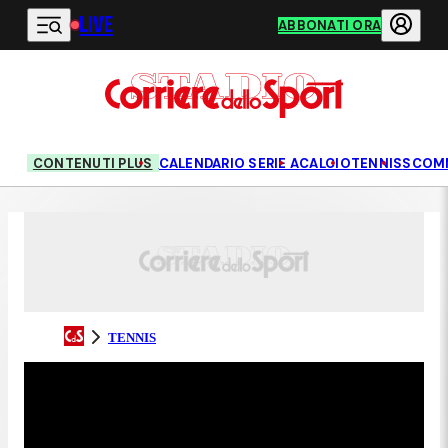
LIVE
Vai al contenuto principale
ABBONATI ORA
CONTENUTI PLUS
CALENDARIO SERIE A
CALCIO
TENNIS
SCOM
TENNIS