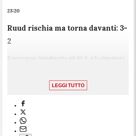
23:20
Ruud rischia ma torna davanti: 3-
2
Il norvegese, inizialmente sul 40-0, si fa rimontare
da Fonseca che ha anche una palla break ai
vantaggi. Nulla da fare per il brasiliano, che alla fine
accarezza solamente il break
LEGGI TUTTO
23:12
A valanga Fonseca: 2-2