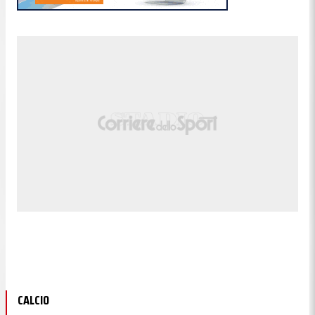
Lunga l'ultima palla di Rudd. Il brasiliano vince il
game al servizio 40-30 sfruttando principalmente il
dritto, anche a rete
22:55
Orgoglio Ruud: 1-0 a inizio terzo
set
Il norvegese vince a zero il primo game. Non vuole
mollare nonostante sia sotto di due set
22:49
CALCIO