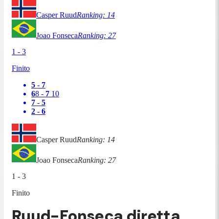
Casper Ruud
Ranking:
14
Joao Fonseca
Ranking:
27
1
-
3
Finito
5
-
7
6
8
-
7
10
7
-
5
2
-
6
Casper Ruud
Ranking:
14
Joao Fonseca
Ranking:
27
1
-
3
Finito
Ruud-Fonseca diretta