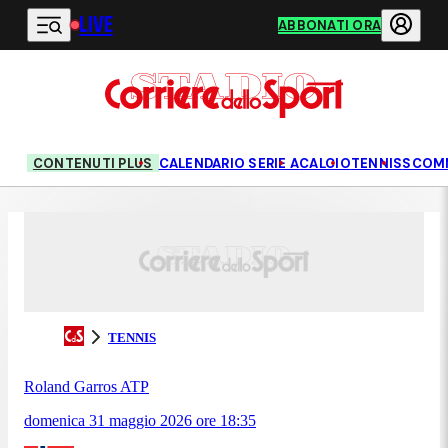
LIVE
Vai al contenuto principale
ABBONATI ORA
CONTENUTI PLUS
CALENDARIO SERIE A
CALCIO
TENNIS
SCOM
TENNIS
Roland Garros ATP
domenica 31 maggio 2026
ore
18:35