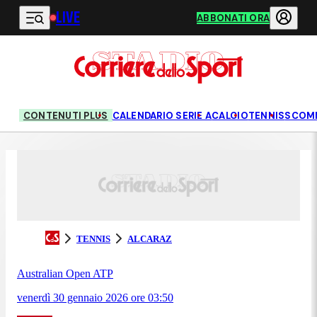
LIVE
Vai al contenuto principale
ABBONATI ORA
CONTENUTI PLUS
CALENDARIO SERIE A
CALCIO
TENNIS
SCOM
TENNIS
ALCARAZ
Australian Open ATP
venerdì 30 gennaio 2026
ore
03:50