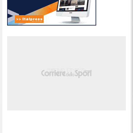
riportato in vita, incoraggiato: ora devo recuperare
il più possibile".
10:16
Alcaraz vince 7-5 il quinto set e
vola in finale!
Zverev si guadagna la possibilità di giocare il super
tie-break, ma sul 40-30 la spara fuori. Ennesimo
game ai vantaggi, e Alcaraz si prende subito il
match point: e si prende anche la finale con un
ultimo punto leggendario.
10:09