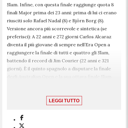
Slam. Infine, con questa finale raggiunge quota 8
finali Major prima dei 23 anni: prima di lui ci erano
riusciti solo Rafael Nadal (8) e Björn Borg (8).
Versione ancora più scorrevole e sintetica (se
preferisci): A 22 anni e 272 giorni Carlos Alcaraz
diventa il più giovane di sempre nell’Era Open a
raggiungere la finale di tutti e quattro gli Slam,
battendo il record di Jim Courier (22 anni e 321
giorni). È il quinto spagnolo a disputare la finale
degli Australian Open e la sua ottava finale Slam
(secondo solo a Nadal con 30). Quarta finale Major
consecutiva (settimo nell’Era Open) e dodicesimo
giocatore di sempre ad aver raggiunto la finale in
LEGGI TUTTO
tutti gli Slam. Con 8 finali Major prima dei 23 anni,
eguaglia il primato di Nadal e Borg.1,3sVeloce