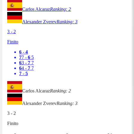
Carlos Alcaraz
Ranking:
2
Alexander Zverev
Ranking:
3
3
-
2
Finito
6
-
4
7
7
-
6
5
6
3
-
7
7
6
4
-
7
7
7
-
5
Carlos Alcaraz
Ranking:
2
Alexander Zverev
Ranking:
3
3
-
2
Finito