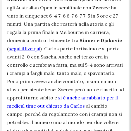
agli Australian Open in semifinale con
Zverev
: ha
vinto in cinque set 6-4 7-6 6-7 6-7 7-5 in 5 ore e 27
minuti. Una partita che resterà nella storia e gli
regala la prima finale a Melbourne in carriera,
domenica contro il vincente tra
Sinner
e
Djokovic
(
segui il live qui
)
. Carlos parte fortissimo e si porta
avanti 2-0 con Sascha. Anche nel terzo era in
controllo e sembrava fatta, ma sul 5-4 sono arrivati
i crampi a fargli male, tanto male, e spaventarlo.
Poco prima aveva anche vomitato, insomma non
stava per niente bene. Zverev però non è riuscito ad
approfittarne subito e
si è anche arrabbiato per il
medical time out chiesto da Carlos
al cambio
campo, perché da regolamento con i crampi non si
potrebbe. Il numero uno al mondo per due volte è
stato a due punti dal match dopo aver bevuto il