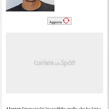
Aggiorna
Alcaraz
l'immortale! Incredibile quello che ha fatto