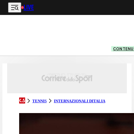
LIVE
Vai al contenuto principale
CONTENUT
TENNIS
INTERNAZIONALI DITALIA