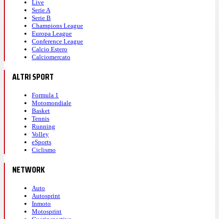
Live
Serie A
Serie B
Champions League
Europa League
Conference League
Calcio Estero
Calciomercato
ALTRI SPORT
Formula 1
Motomondiale
Basket
Tennis
Running
Volley
eSports
Ciclismo
NETWORK
Auto
Autosprint
Inmoto
Motosprint