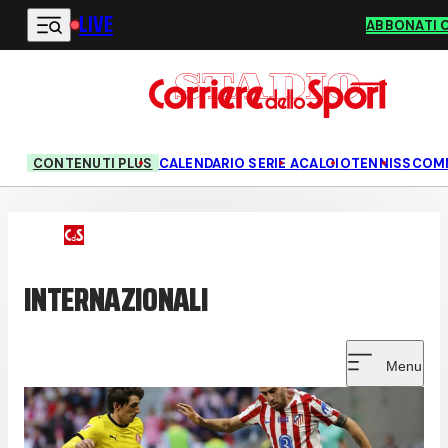
LIVE
Vai al contenuto principale
ABBONATI 
CONTENUTI PLUS
CALENDARIO SERIE A
CALCIO
TENNIS
SCOM
INTERNAZIONALI
Menu