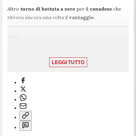
Altro
turno di battuta a zero
per il
canadese
che
ritrova ancora una volta il
vantaggio
.
16:20
Shelton c'è e pareggia i conti: 4-4
LEGGI TUTTO
con Auger-Aliassime
Sotto 0-15, lo
statunitense
vince
quattro punti di
fila
e ristabilisce l'equilibrio nel terzo e decisivo
parziale.
16:16