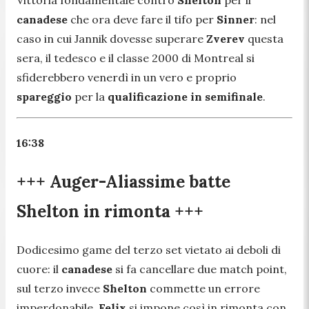
canadese
che ora deve fare il tifo per
Sinner
: nel
caso in cui Jannik dovesse superare
Zverev
questa
sera, il tedesco e il classe 2000 di Montreal si
sfiderebbero venerdì in un vero e proprio
spareggio
per la
qualificazione in semifinale
.
16:38
+++ Auger-Aliassime batte
Shelton in rimonta +++
Dodicesimo game del terzo set vietato ai deboli di
cuore: il
canadese
si fa cancellare due match point,
sul terzo invece
Shelton
commette un errore
imperdonabile.
Felix
si impone così in rimonta con