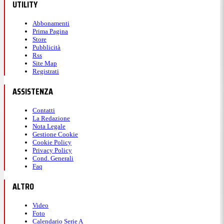
UTILITY
freccia.
Abbonamenti
Prima Pagina
15:58
Store
Pubblicità
Rss
Shelton pareggia
Site Map
Registrati
immediatamente i conti: 1-1 con
ASSISTENZA
Auger-Aliassime
Contatti
La Redazione
Nota Legale
Gestione Cookie
Turno di battuta a zero
per
Ben
che ristabilisce
Cookie Policy
l'equilibrio
nel parziale.
Privacy Policy
Cond. Generali
Faq
15:57
ALTRO
Video
Auger-Aliassime avanti nel terzo
Foto
Calendario Serie A