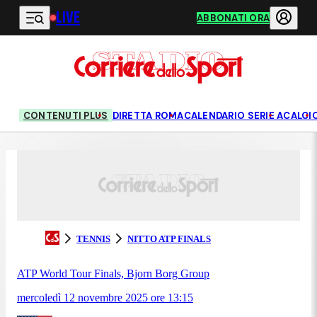
LIVE
Vai al contenuto principale
ABBONATI ORA
CONTENUTI PLUS
DIRETTA ROMA
CALENDARIO SERIE A
CALCI
TENNIS
NITTO ATP FINALS
ATP World Tour Finals, Bjorn Borg Group
mercoledì 12 novembre 2025
ore
13:15