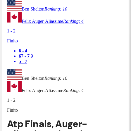
Ben Shelton
Ranking:
10
Felix Auger-Aliassime
Ranking:
4
1
-
2
Finito
6
-
4
6
7
-
7
9
5
-
7
Ben Shelton
Ranking:
10
Felix Auger-Aliassime
Ranking:
4
1
-
2
Finito
Atp Finals, Auger-