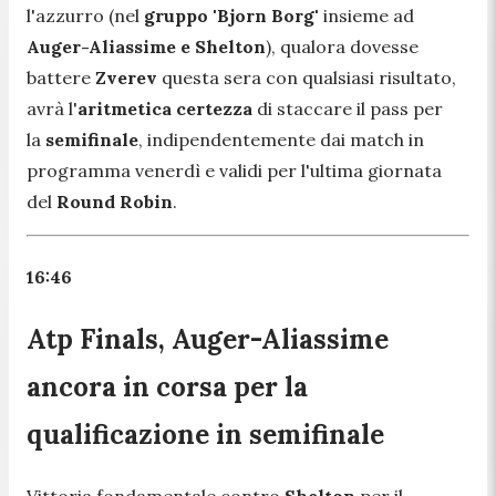
l'azzurro (nel
gruppo 'Bjorn Borg'
insieme ad
Auger-Aliassime e Shelton
), qualora dovesse
battere
Zverev
questa sera con qualsiasi risultato,
avrà l'
aritmetica certezza
di staccare il pass per
la
semifinale
, indipendentemente dai match in
programma venerdì e validi per l'ultima giornata
del
Round Robin
.
16:46
Atp Finals, Auger-Aliassime
ancora in corsa per la
qualificazione in semifinale
Vittoria fondamentale contro
Shelton
per il