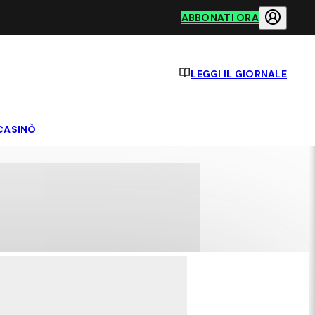
ABBONATI ORA
LEGGI IL GIORNALE
CASINÒ