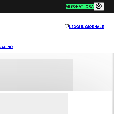
ABBONATI ORA
LEGGI IL GIORNALE
CASINÒ