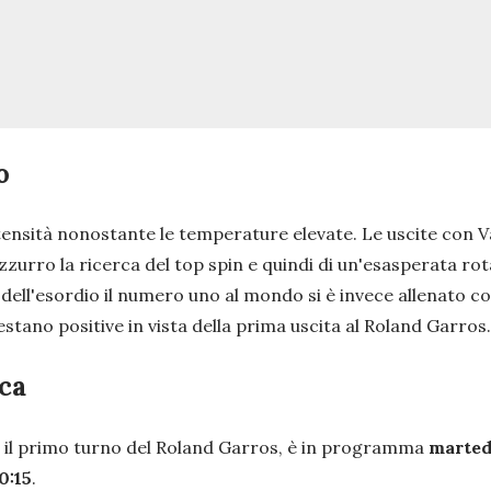
o
a intensità nonostante le temperature elevate. Le uscite con
zurro la ricerca del top spin e quindi di un'esasperata rota
dell'esordio il numero uno al mondo si è invece allenato con
stano positive in vista della prima uscita al Roland Garros.
oca
er il primo turno del Roland Garros, è in programma
marted
0:15
.