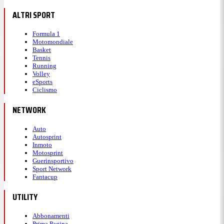
ALTRI SPORT
Formula 1
Motomondiale
Basket
Tennis
Running
Volley
eSports
Ciclismo
NETWORK
Auto
Autosprint
Inmoto
Motosprint
Guerinsportivo
Sport Network
Fantacup
UTILITY
Abbonamenti
Prima Pagina