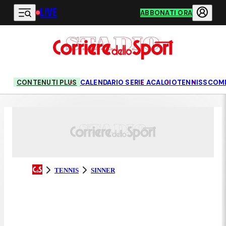
LIVE
Vai al contenuto principale
ABBONATI ORA
CONTENUTI PLUS
CALENDARIO SERIE A
CALCIO
TENNIS
SCOM
TENNIS
SINNER