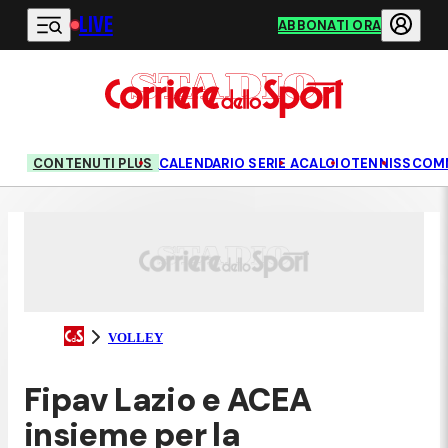
LIVE
Vai al contenuto principale
ABBONATI ORA
CONTENUTI PLUS
CALENDARIO SERIE A
CALCIO
TENNIS
SCOM
VOLLEY
Fipav Lazio e ACEA
insieme per la