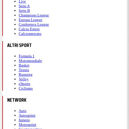
Live
Serie A
Serie B
Champions League
Europa League
Conference League
Calcio Estero
Calciomercato
ALTRI SPORT
Formula 1
Motomondiale
Basket
Tennis
Running
Volley
eSports
Ciclismo
NETWORK
Auto
Autosprint
Inmoto
Motosprint