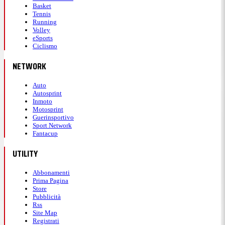
Basket
Tennis
Running
Volley
eSports
Ciclismo
NETWORK
Auto
Autosprint
Inmoto
Motosprint
Guerinsportivo
Sport Network
Fantacup
UTILITY
Abbonamenti
Prima Pagina
Store
Pubblicità
Rss
Site Map
Registrati