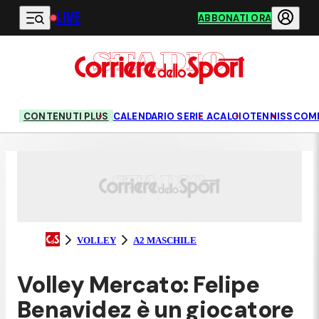
LIVE
Vai al contenuto principale
ABBONATI ORA
CONTENUTI PLUS
CALENDARIO SERIE A
CALCIO
TENNIS
SCOM
VOLLEY
A2 MASCHILE
Volley Mercato: Felipe
Benavidez è un giocatore