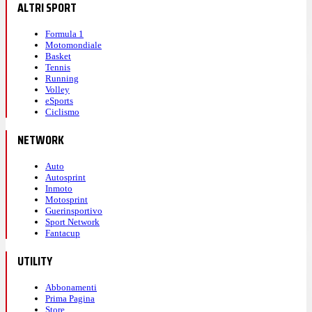
ALTRI SPORT
Formula 1
Motomondiale
Basket
Tennis
Running
Volley
eSports
Ciclismo
NETWORK
Auto
Autosprint
Inmoto
Motosprint
Guerinsportivo
Sport Network
Fantacup
UTILITY
Abbonamenti
Prima Pagina
Store