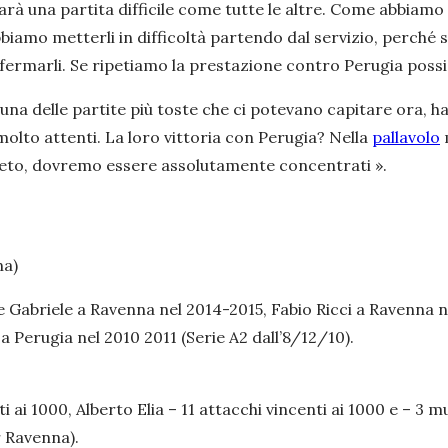
à una partita difficile come tutte le altre. Come abbiamo
iamo metterli in difficoltà partendo dal servizio, perché s
ile fermarli. Se ripetiamo la prestazione contro Perugia pos
una delle partite più toste che ci potevano capitare ora, ha
olto attenti. La loro vittoria con Perugia? Nella
pallavolo
peto, dovremo essere assolutamente concentrati ».
na)
abriele a Ravenna nel 2014-2015, Fabio Ricci a Ravenna nel
 a Perugia nel 2010 2011 (Serie A2 dall’8/12/10).
ai 1000, Alberto Elia – 11 attacchi vincenti ai 1000 e – 3 mur
r Ravenna).