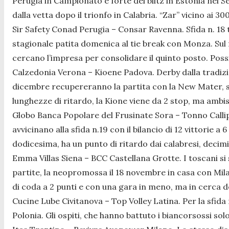
Perugia in Campionato e forte del blitz in Estonia nei Se
dalla vetta dopo il trionfo in Calabria. “Zar” vicino ai 3
Sir Safety Conad Perugia – Consar Ravenna. Sfida n. 18 
stagionale patita domenica al tie break con Monza. Sul 
cercano l’impresa per consolidare il quinto posto. Possi
Calzedonia Verona – Kioene Padova. Derby dalla tradizion
dicembre recupereranno la partita con la New Mater, so
lunghezze di ritardo, la Kione viene da 2 stop, ma ambi
Globo Banca Popolare del Frusinate Sora – Tonno Callipo 
avvicinano alla sfida n.19 con il bilancio di 12 vittorie a
dodicesima, ha un punto di ritardo dai calabresi, decimi
Emma Villas Siena – BCC Castellana Grotte. I toscani si s
partite, la neopromossa il 18 novembre in casa con Mila
di coda a 2 punti e con una gara in meno, ma in cerca de
Cucine Lube Civitanova – Top Volley Latina. Per la sfida
Polonia. Gli ospiti, che hanno battuto i biancorsossi so