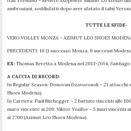
Itas Trentino – Revivre Axopower Milano. Lo stesso disco
ambrosiani, soddisfatti dopo aver sfatato il tabù Verona 
TUTTE LE SFIDE-
VERO VOLLEY MONZA – AZIMUT LEO SHOES MODEN
PRECEDENTI: 10 (1 successo Monza, 9 successi Moden
EX:
Thomas Beretta a Modena nel 2013-2014, Santiago O
A CACCIA DI RECORD:
In Regular Season:
Donovan Dzavoronok – 21 attacchi vin
Shoes Modena).
In Carriera:
Paul Buchegger – 2 battute vincenti alle 100
muro vincente ai 200, Viktor Yosifov – 5 muri vincenti a
ai 2700 (Azimut Leo Shoes Modena).