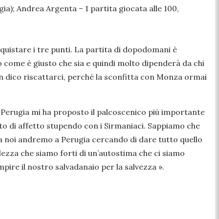
gia); Andrea Argenta – 1 partita giocata alle 100,
uistare i tre punti. La partita di dopodomani è
o come è giusto che sia e quindi molto dipenderà da chi
on dico riscattarci, perché la sconfitta con Monza ormai
 Perugia mi ha proposto il palcoscenico più importante
porto di affetto stupendo con i Sirmaniaci. Sappiamo che
 ma noi andremo a Perugia cercando di dare tutto quello
olezza che siamo forti di un’autostima che ci siamo
pire il nostro salvadanaio per la salvezza
».