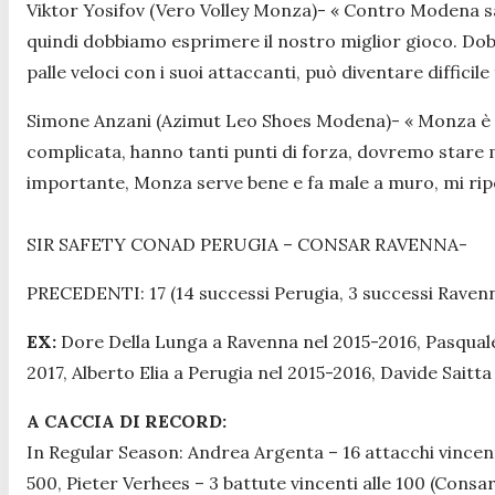
Viktor Yosifov (Vero Volley Monza)- «
Contro Modena sar
quindi dobbiamo esprimere il nostro miglior gioco. Dobb
palle veloci con i suoi attaccanti, può diventare diffic
Simone Anzani (Azimut Leo Shoes Modena)-
« Monza è 
complicata, hanno tanti punti di forza, dovremo stare m
importante, Monza serve bene e fa male a muro, mi ri
SIR SAFETY CONAD PERUGIA – CONSAR RAVENNA-
PRECEDENTI: 17 (14 successi Perugia, 3 successi Raven
EX:
Dore Della Lunga a Ravenna nel 2015-2016, Pasquale G
2017, Alberto Elia a Perugia nel 2015-2016, Davide Saitta
A CACCIA DI RECORD:
In Regular Season:
Andrea Argenta – 16 attacchi vincenti 
500, Pieter Verhees – 3 battute vincenti alle 100 (Consa