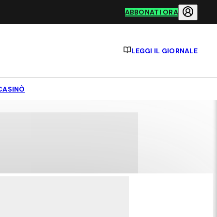
ABBONATI ORA
LEGGI IL GIORNALE
CASINÒ