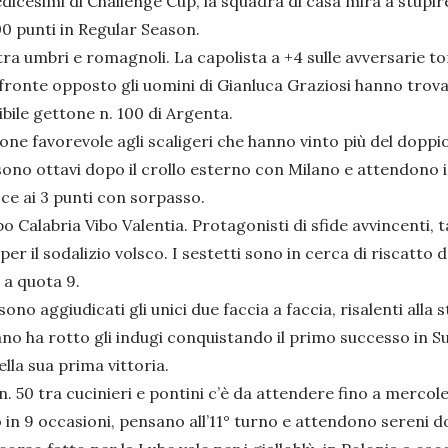
dicesimi di Challenge Cup, la squadra di casa mira a stupire.
000 punti in Regular Season.
tra umbri e romagnoli. La capolista a +4 sulle avversarie to
fronte opposto gli uomini di Gianluca Graziosi hanno trovat
bile gettone n. 100 di Argenta.
e favorevole agli scaligeri che hanno vinto più del doppio d
no ottavi dopo il crollo esterno con Milano e attendono i
sce ai 3 punti con sorpasso.
Calabria Vibo Valentia. Protagonisti di sfide avvincenti, t
 6 per il sodalizio volsco. I sestetti sono in cerca di riscatto
 a quota 9.
ono aggiudicati gli unici due faccia a faccia, risalenti alla 
no ha rotto gli indugi conquistando il primo successo in Su
lla sua prima vittoria.
 n. 50 tra cucinieri e pontini c’è da attendere fino a merco
lo in 9 occasioni, pensano all’11° turno e attendono sereni 