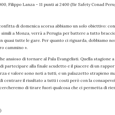
000, Filippo Lanza – 11 punti ai 2400 (Sir Safety Conad Peru
confitta di domenica scorsa abbiamo un solo obiettivo: conq
simili a Monza, verrà a Perugia per battere a tutto bracci
o in quasi tutte le gare. Per quanto ci riguarda, dobbiamo n
tro cammino ».
 ansioso di tornare al Pala Evangelisti. Quella stagione a
una di partecipare alla finale scudetto e il piacere di un rap
orza e valore sono noti a tutti, e un palazzetto strapieno
i centrare il risultato a tutti i costi però con la consapev
cercheremo di tirare fuori qualcosa che ci permetta di riem
)