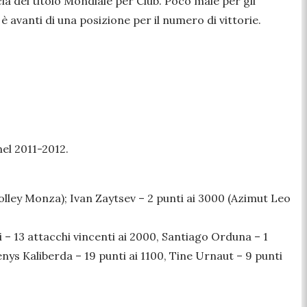
cia del titolo Mondiale per Club. Poco male per gli
è avanti di una posizione per il numero di vittorie.
el 2011-2012.
olley Monza); Ivan Zaytsev – 2 punti ai 3000 (Azimut Leo
i – 13 attacchi vincenti ai 2000, Santiago Orduna – 1
enys Kaliberda – 19 punti ai 1100, Tine Urnaut – 9 punti