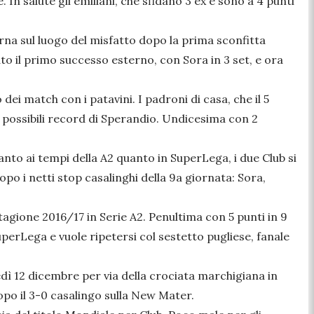
 In salute gli emiliani, che sfidano 3 ex e sono a 4 punti
rna sul luogo del misfatto dopo la prima sconfitta
o il primo successo esterno, con Sora in 3 set, e ora
ei match con i patavini. I padroni di casa, che il 5
 possibili record di Sperandio. Undicesima con 2
anto ai tempi della A2 quanto in SuperLega, i due Club si
 dopo i netti stop casalinghi della 9a giornata: Sora,
stagione 2016/17 in Serie A2. Penultima con 5 punti in 9
perLega e vuole ripetersi col sestetto pugliese, fanale
ledì 12 dicembre per via della crociata marchigiana in
dopo il 3-0 casalingo sulla New Mater.