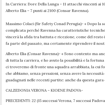
In Carriera:
Dore Della Lunga – 11 attacchi vincenti ai 1
Alberto Elia – 7 punti ai 2100 (Consar Ravenna).
Massimo Colaci (Sir Safety Conad Perugia)- «
Dopo la s
complicata perché Ravenna ha caratteristiche tecniche 
vincerà la sfida tra battuta e ricezione, come del rest
fa parte del passato, ma certamente riprendere il nos
Alberto Elia (Consar Ravenna)- «
Sono contento ma anche
di tutta la carriera, e ho avuto la possibilità e la fort
ci troveremo di fronte una squadra arrabbiata, la cui f
che abbiamo, senza pressioni, senza avere la necessità d
guadagnati nelle recenti partite: anche da questa gara 
CALZEDONIA VERONA – KIOENE PADOVA-
PRECEDENTI: 22 (15 successi Verona, 7 successi Padova