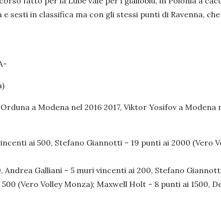
rso fatto per la Lube vale per i gialloblù, in Polonia a cac
e sesti in classifica ma con gli stessi punti di Ravenna, che 
A-
a)
rduna a Modena nel 2016 2017, Viktor Yosifov a Modena n
centi ai 500, Stefano Giannotti – 19 punti ai 2000 (Vero V
, Andrea Galliani – 5 muri vincenti ai 200, Stefano Giannott
i 500 (Vero Volley Monza); Maxwell Holt – 8 punti ai 1500, D