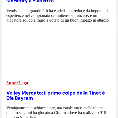
McHenry a Piacenza
Ventisei anni, grande fisicità e atletismo, reduce da importanti
esperienze nel campionato statunitense e francese, è un
giocatore solido a muro e dotato di un buon impatto in attacco
SuperLega
Volley Mercato: il primo colpo della Tinet è
Efe Bayram
Ventiquattrenne schiacciatore, nazionale turco, nelle ultime
quattro stagioni ha giocato a Cisterna dove ha realizzato 918
punti in Superlega