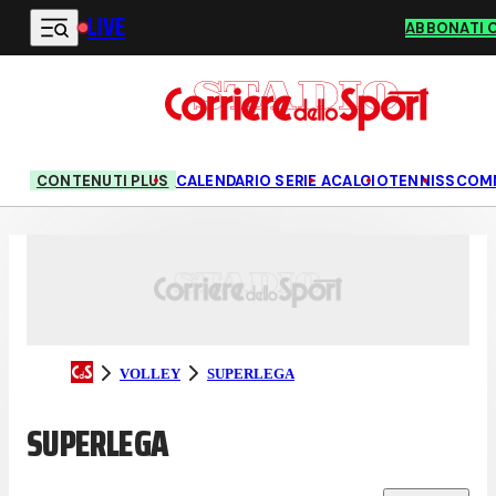
LIVE
Vai al contenuto principale
ABBONATI 
CONTENUTI PLUS
CALENDARIO SERIE A
CALCIO
TENNIS
SCOM
VOLLEY
SUPERLEGA
SUPERLEGA