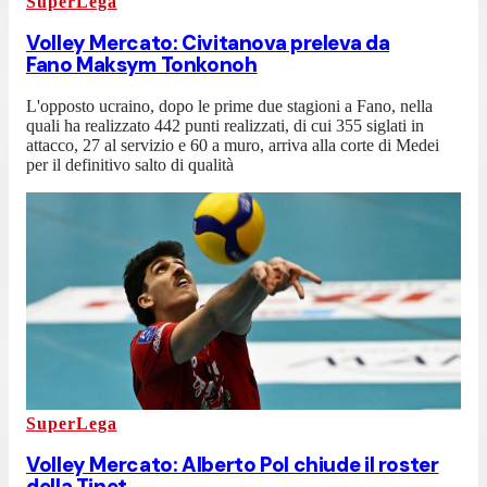
SuperLega
Volley Mercato: Civitanova preleva da
Fano Maksym Tonkonoh
L'opposto ucraino, dopo le prime due stagioni a Fano, nella
quali ha realizzato 442 punti realizzati, di cui 355 siglati in
attacco, 27 al servizio e 60 a muro, arriva alla corte di Medei
per il definitivo salto di qualità
SuperLega
Volley Mercato: Alberto Pol chiude il roster
della Tinet