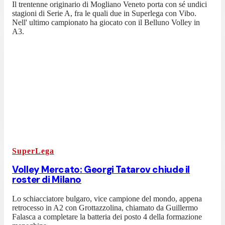
Il trentenne originario di Mogliano Veneto porta con sé undici
stagioni di Serie A, fra le quali due in Superlega con Vibo.
Nell' ultimo campionato ha giocato con il Belluno Volley in
A3.
SuperLega
Volley Mercato: Georgi Tatarov chiude il
roster di Milano
Lo schiacciatore bulgaro, vice campione del mondo, appena
retrocesso in A2 con Grottazzolina, chiamato da Guillermo
Falasca a completare la batteria dei posto 4 della formazione