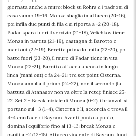
giornata anche a muro: block su Rohrs e i padroni di
casa vanno 19-16. Monza sbaglia in attacco (20-16),
poi infila due punti di fila e si riporta a -2 (20-18).
Padar spara fuori il servizio (21-18), Velichkov tiene
Monza in partita (21-19), castagna di Barotto e
mani out (22-19), Beretta prima lo imita (22-20), poi
batte fuori (23-20), il muro di Padar tiene in vita
Monza (23-21), Barotto attacca ancora in lungo
linea (mani out) e fa 24-21: tre set point Cisterna.
Monza annulla il primo (24-22), non il secondo (la
battuta di Atanasov non va oltre la rete): finisce 25-
22. Set 2 – Break iniziale di Monza (0-2), i brianzoli si
portano sul +3 (1-4), Cisterna è lì, accorcia e trova il
4-4 con l’ace di Bayram. Avanti punto a punto,
domina l’equilibrio fino al 13-13: break Monza e
ospiti a +2 (13-15). Attacco vincente di Bayram, fuori