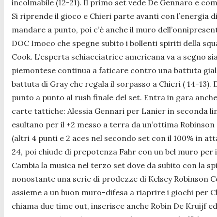
incolmabile (12-21). Il primo set vede De Gennaro e com
Si riprende il gioco e Chieri parte avanti con l’energi
mandare a punto, poi c’è anche il muro dell’onnipresent
DOC Imoco che spegne subito i bollenti spiriti della sq
Cook. L’esperta schiacciatrice americana va a segno sia 
piemontese continua a faticare contro una battuta giallo
battuta di Gray che regala il sorpasso a Chieri ( 14-13)
punto a punto al rush finale del set. Entra in gara anche
carte tattiche: Alessia Gennari per Lanier in seconda line
esultano per il +2 messo a terra da un’ottima Robinson
(altri 4 punti e 2 aces nel secondo set con il 100% in at
24, poi chiude di prepotenza Fahr con un bel muro per 
Cambia la musica nel terzo set dove da subito con la sp
nonostante una serie di prodezze di Kelsey Robinson Co
assieme a un buon muro-difesa a riaprire i giochi per C
chiama due time out, inserisce anche Robin De Kruijf e