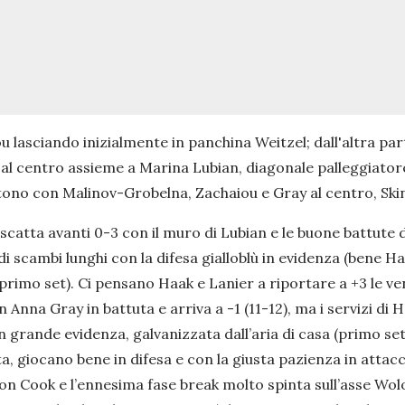
 lasciando inizialmente in panchina Weitzel; dall'altra par
hr al centro assieme a Marina Lubian, diagonale palleggiat
no con Malinov-Grobelna, Zachaiou e Gray al centro, Skinne
atta avanti 0-3 con il muro di Lubian e le buone battute di
di scambi lunghi con la difesa gialloblù in evidenza (bene
primo set). Ci pensano Haak e Lanier a riportare a +3 le ven
 Anna Gray in battuta e arriva a -1 (11-12), ma i servizi di
n grande evidenza, galvanizzata dall’aria di casa (primo set 
, giocano bene in difesa e con la giusta pazienza in attacco
binson Cook e l’ennesima fase break molto spinta sull’asse W