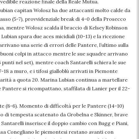
edibile reazione finale della Reale Mutua.
k-Lubian capitan Wolosz ha due attaccanti molto calde da
asso (5-7), provvidenziale break di 4-0 della Prosecco
na, mentre Wolosz scalda il braccio di Kelsey Robinson
Lubian spara due aces micidiali (10-13) e la ricezione
ivano una serie di errori delle Pantere, l’ultimo sulla
e buoni colpi in attacco mentre le sue squadre arrivano
 punti nel set), mentre coach Santarelli schiera le sue
-18 a muro, e i tifosi gialloblù arrivati in Piemonte
arità a quota 20. Marina Lubian continua a martellare
 Pantere si ricompattano, staffilata di Lanier per il 22-
e (8-6). Momento di difficoltà per le Pantere (14-10)
nto di tempesta scatenato da Grobelna e Skinner, brave
Santarelli inserisce il doppio cambio con Bugg e Piani,
casa Conegliano le piemontesi restano avanti con