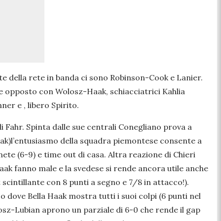
te della rete in banda ci sono Robinson-Cook e Lanier.
ore opposto con Wolosz-Haak, schiacciatrici Kahlia
r e , libero Spirito.
 Fahr. Spinta dalle sue centrali Conegliano prova a
 Haak)l’entusiasmo della squadra piemontese consente a
ete (6-9) e time out di casa. Altra reazione di Chieri
 Haak fanno male e la svedese si rende ancora utile anche
scintillante con 8 punti a segno e 7/8 in attacco!).
 dove Bella Haak mostra tutti i suoi colpi (6 punti nel
olosz-Lubian aprono un parziale di 6-0 che rende il gap