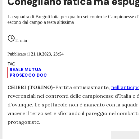
Conegliano fatica ma espug
La squadra di Bregoli lotta per quattro set contro le Campionesse d
escono dal campo a testa altissima
11
min
Pubblicato il
21.10.2023, 23:54
REALE MUTUA
PROSECCO DOC
CHIERI (TORINO)-
Partita entusiasmante,
nell'anticip
reverenziali nei contronti delle campionesse d'Italia e 
d'ovunque. Lo spettacolo non è mancato con la squadra
vincere il terzo set e sfiorando il pareggio nel combatt
protagoniste.