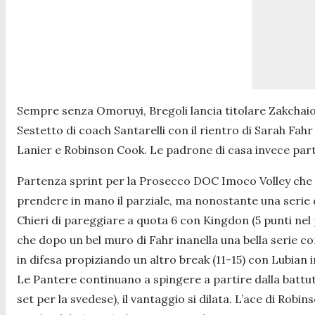
Sempre senza Omoruyi, Bregoli lancia titolare Zakchaiou
Sestetto di coach Santarelli con il rientro di Sarah Fa
Lanier e Robinson Cook. Le padrone di casa invece parto
Partenza sprint per la Prosecco DOC Imoco Volley che sc
prendere in mano il parziale, ma nonostante una serie 
Chieri di pareggiare a quota 6 con Kingdon (5 punti nel 
che dopo un bel muro di Fahr inanella una bella serie con
in difesa propiziando un altro break (11-15) con Lubian i
Le Pantere continuano a spingere a partire dalla battuta
set per la svedese), il vantaggio si dilata. L’ace di Ro