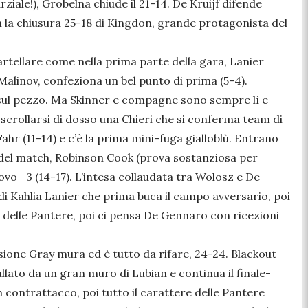
ziale!), Grobelna chiude il 21-14. De Kruijf difende
n la chiusura 25-18 di Kingdon, grande protagonista del
artellare come nella prima parte della gara, Lanier
 Malinov, confeziona un bel punto di prima (5-4).
 sul pezzo. Ma Skinner e compagne sono sempre lì e
crollarsi di dosso una Chieri che si conferma team di
hr (11-14) e c’è la prima mini-fuga gialloblù. Entrano
 del match, Robinson Cook (prova sostanziosa per
uovo +3 (14-17). L’intesa collaudata tra Wolosz e De
a di Kahlia Lanier che prima buca il campo avversario, poi
co delle Pantere, poi ci pensa De Gennaro con ricezioni
asione Gray mura ed è tutto da rifare, 24-24. Blackout
llato da un gran muro di Lubian e continua il finale-
 in contrattacco, poi tutto il carattere delle Pantere