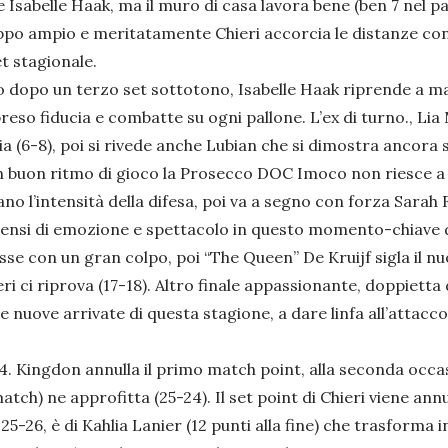
Isabelle Haak, ma il muro di casa lavora bene (ben 7 nel par
roppo ampio e meritatamente Chieri accorcia le distanze co
t stagionale.
ono dopo un terzo set sottotono, Isabelle Haak riprende a m
reso fiducia e combatte su ogni pallone. L’ex di turno., Lia
 (6-8), poi si rivede anche Lubian che si dimostra ancora
n buon ritmo di gioco la Prosecco DOC Imoco non riesce a s
l’intensità della difesa, poi va a segno con forza Sarah Fa
 densi di emozione e spettacolo in questo momento-chiave
asse con un gran colpo, poi “The Queen” De Kruijf sigla il n
hieri ci riprova (17-18). Altro finale appassionante, doppiett
lle nuove arrivate di questa stagione, a dare linfa all’attac
-24. Kingdon annulla il primo match point, alla seconda occ
tch) ne approfitta (25-24). Il set point di Chieri viene annu
l 25-26, è di Kahlia Lanier (12 punti alla fine) che trasforma