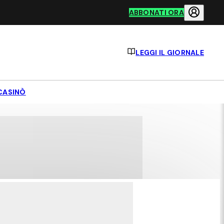
ABBONATI ORA
LEGGI IL GIORNALE
CASINÒ