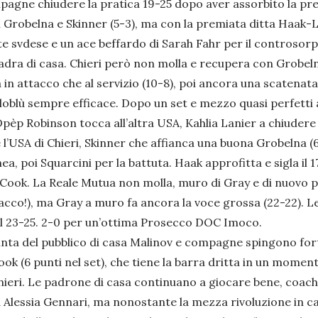
pagne chiudere la pratica 19-25 dopo aver assorbito la prev
a di Grobelna e Skinner (5-3), ma con la premiata ditta Haa
e svdese e un ace beffardo di Sarah Fahr per il controsorp
uadra di casa. Chieri però non molla e recupera con Grobel
in attacco che al servizio (10-8), poi ancora una scatenata 
blù sempre efficace. Dopo un set e mezzo quasi perfetti arr
. Dpèp Robinson tocca all’altra USA, Kahlia Lanier a chiuder
 l’USA di Chieri, Skinner che affianca una buona Grobelna (6
a, poi Squarcini per la battuta. Haak approfitta e sigla il 17
 Cook. La Reale Mutua non molla, muro di Gray e di nuovo p
tacco!), ma Gray a muro fa ancora la voce grossa (22-22). Le
il 23-25. 2-0 per un’ottima Prosecco DOC Imoco.
inta del pubblico di casa Malinov e compagne spingono fort
ok (6 punti nel set), che tiene la barra dritta in un mome
hieri. Le padrone di casa continuano a giocare bene, coach 
d Alessia Gennari, ma nonostante la mezza rivoluzione in 