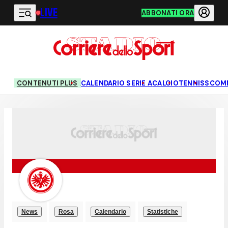
LIVE
Vai al contenuto principale
ABBONATI ORA
CONTENUTI PLUS
CALENDARIO SERIE A
CALCIO
TENNIS
SCOM
News
Rosa
Calendario
Statistiche