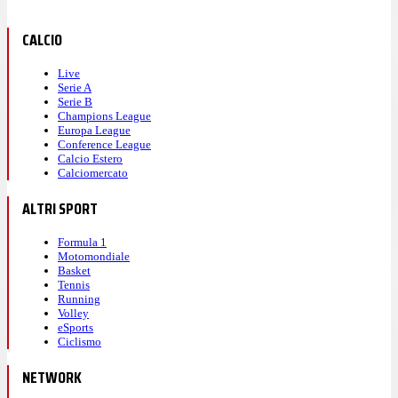
CALCIO
Live
Serie A
Serie B
Champions League
Europa League
Conference League
Calcio Estero
Calciomercato
ALTRI SPORT
Formula 1
Motomondiale
Basket
Tennis
Running
Volley
eSports
Ciclismo
NETWORK