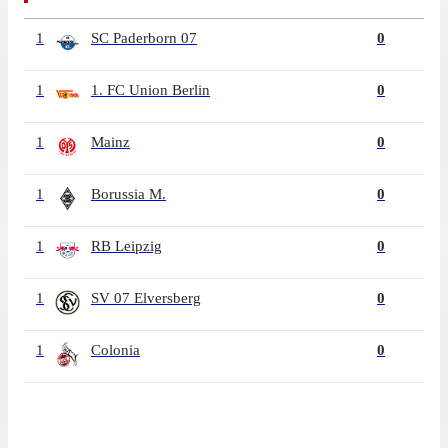
1
SC Paderborn 07
0
1
1. FC Union Berlin
0
1
Mainz
0
1
Borussia M.
0
1
RB Leipzig
0
1
SV 07 Elversberg
0
1
Colonia
0