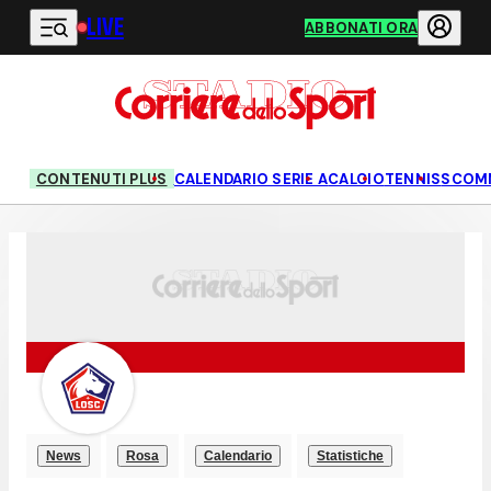
LIVE
Vai al contenuto principale
ABBONATI ORA
CONTENUTI PLUS
CALENDARIO SERIE A
CALCIO
TENNIS
SCOM
News
Rosa
Calendario
Statistiche