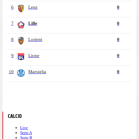
6
Lens
0
7
Lille
0
8
Lorient
0
9
Lione
0
10
Marsiglia
0
CALCIO
Live
Serie A
Serie B