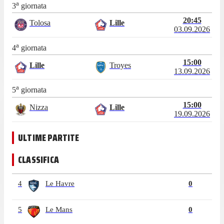
a
3
giornata
20:45
Tolosa
Lille
03.09.2026
a
4
giornata
15:00
Lille
Troyes
13.09.2026
a
5
giornata
15:00
Nizza
Lille
19.09.2026
ULTIME PARTITE
CLASSIFICA
4
Le Havre
0
5
Le Mans
0