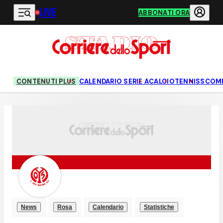
LIVE
Vai al contenuto principale
ABBONATI ORA
CONTENUTI PLUS
CALENDARIO SERIE A
CALCIO
TENNIS
SCOM
News
Rosa
Calendario
Statistiche