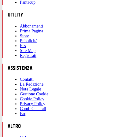
Fantacup
UTILITY
Abbonamenti
Prima Pagina
Store
Pubblicità
Rss
Site Map
Registrati
ASSISTENZA
Contatti
La Redazione
Nota Legale
Gestione Cookie
Cookie Policy
Privacy Policy
Cond. Generali
Faq
ALTRO