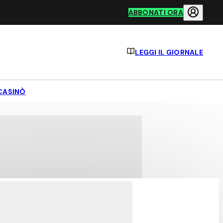
ABBONATI ORA
LEGGI IL GIORNALE
CASINÒ