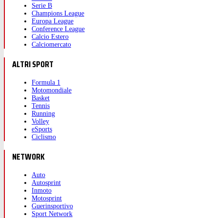
Serie B
Champions League
Europa League
Conference League
Calcio Estero
Calciomercato
ALTRI SPORT
Formula 1
Motomondiale
Basket
Tennis
Running
Volley
eSports
Ciclismo
NETWORK
Auto
Autosprint
Inmoto
Motosprint
Guerinsportivo
Sport Network