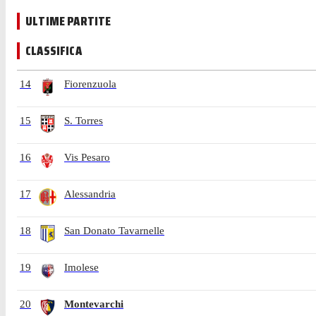
ULTIME PARTITE
CLASSIFICA
14
Fiorenzuola
15
S. Torres
16
Vis Pesaro
17
Alessandria
18
San Donato Tavarnelle
19
Imolese
20
Montevarchi