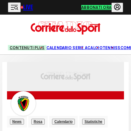
LIVE
Vai al contenuto principale
ABBONATI ORA
CONTENUTI PLUS
CALENDARIO SERIE A
CALCIO
TENNIS
SCOM
News
Rosa
Calendario
Statistiche