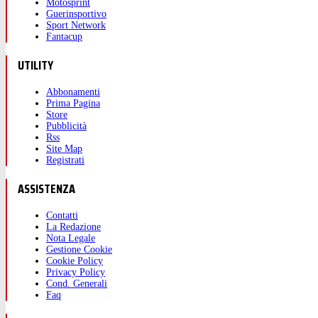
Motosprint
Guerinsportivo
Sport Network
Fantacup
UTILITY
Abbonamenti
Prima Pagina
Store
Pubblicità
Rss
Site Map
Registrati
ASSISTENZA
Contatti
La Redazione
Nota Legale
Gestione Cookie
Cookie Policy
Privacy Policy
Cond. Generali
Faq