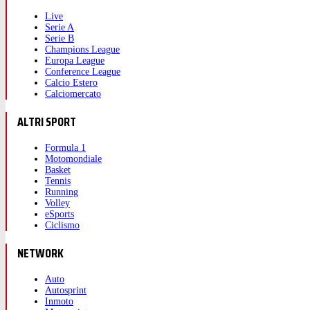
Live
Serie A
Serie B
Champions League
Europa League
Conference League
Calcio Estero
Calciomercato
ALTRI SPORT
Formula 1
Motomondiale
Basket
Tennis
Running
Volley
eSports
Ciclismo
NETWORK
Auto
Autosprint
Inmoto