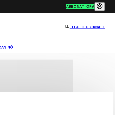
ABBONATI ORA
LEGGI IL GIORNALE
CASINÒ