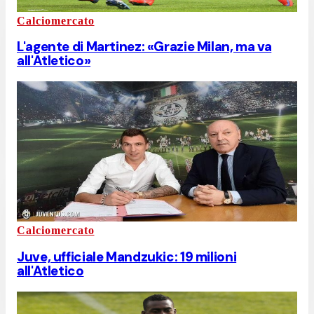
Calciomercato
L'agente di Martinez: «Grazie Milan, ma va
all'Atletico»
Calciomercato
Juve, ufficiale Mandzukic: 19 milioni
all'Atletico