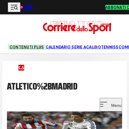
LIVE
Vai al contenuto principale
ABBONATI 
CONTENUTI PLUS
CALENDARIO SERIE A
CALCIO
TENNIS
SCOM
ATLETICO%2BMADRID
Menu