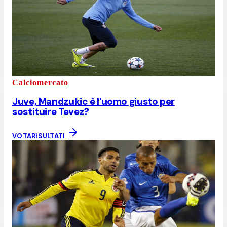
Calciomercato
Juve, Mandzukic è l'uomo giusto per
sostituire Tevez?
VOTA
RISULTATI