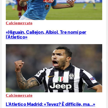
Calciomercato
«Higuain, Callejon, Albiol. Tre nomi per
l'Atletico»
Calciomercato
L'Atletico Madrid: «Tevez? È difficile, ma...»