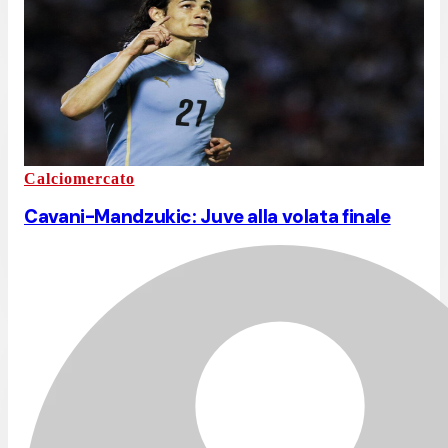
Calciomercato
Cavani-Mandzukic: Juve alla volata finale