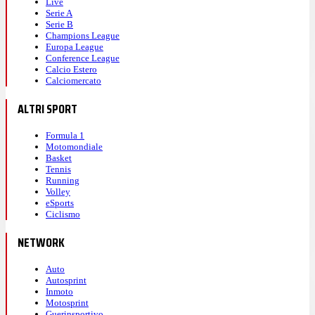
Live
Serie A
Serie B
Champions League
Europa League
Conference League
Calcio Estero
Calciomercato
ALTRI SPORT
Formula 1
Motomondiale
Basket
Tennis
Running
Volley
eSports
Ciclismo
NETWORK
Auto
Autosprint
Inmoto
Motosprint
Guerinsportivo