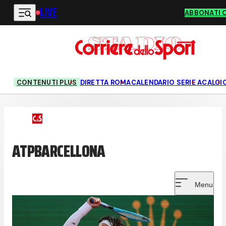
LIVE
Vai al contenuto principale
ABBONATI 
CONTENUTI PLUS
DIRETTA ROMA
CALENDARIO SERIE A
CALCI
ATPBARCELLONA
Menu