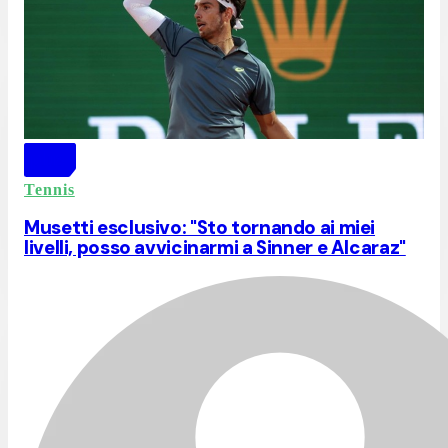
Tennis
Musetti esclusivo: "Sto tornando ai miei
livelli, posso avvicinarmi a Sinner e Alcaraz"