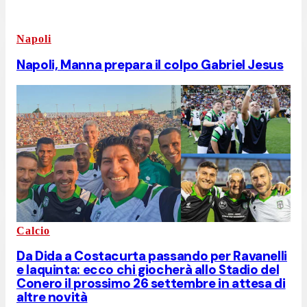
Napoli
Napoli, Manna prepara il colpo Gabriel Jesus
Calcio
Da Dida a Costacurta passando per Ravanelli
e Iaquinta: ecco chi giocherà allo Stadio del
Conero il prossimo 26 settembre in attesa di
altre novità