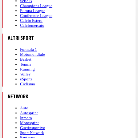
Serie B
Champions League
Europa League
Conference League
Calcio Estero
Calciomercato
ALTRI SPORT
Formula 1
Motomondiale
Basket
Tennis
Running
Volley
eSports
Ciclismo
NETWORK
Auto
Autosprint
Inmoto
Motosprint
Guerinsportivo
Sport Network
Fantacup