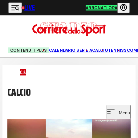
LIVE
Vai al contenuto principale
ABBONATI ORA
CONTENUTI PLUS
CALENDARIO SERIE A
CALCIO
TENNIS
SCOM
CALCIO
Menu