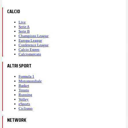
CALCIO
Live
Serie A
Serie B
Champions League
Europa League
Conference League
Calcio Estero
Calciomercato
ALTRI SPORT
Formula 1
Motomondiale
Basket
Tennis
Running
Volley
eSports
Ciclismo
NETWORK