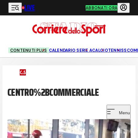
LIVE
Vai al contenuto principale
ABBONATI ORA
CONTENUTI PLUS
CALENDARIO SERIE A
CALCIO
TENNIS
SCOM
CENTRO%2BCOMMERCIALE
Menu