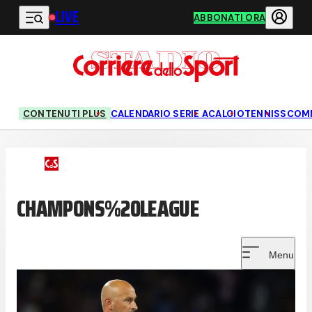
LIVE
Vai al contenuto principale
ABBONATI ORA
CONTENUTI PLUS
CALENDARIO SERIE A
CALCIO
TENNIS
SCOM
CHAMPONS%20LEAGUE
Menu