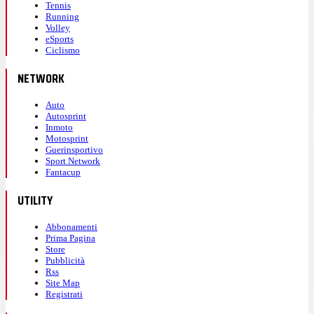
Tennis
Running
Volley
eSports
Ciclismo
NETWORK
Auto
Autosprint
Inmoto
Motosprint
Guerinsportivo
Sport Network
Fantacup
UTILITY
Abbonamenti
Prima Pagina
Store
Pubblicità
Rss
Site Map
Registrati