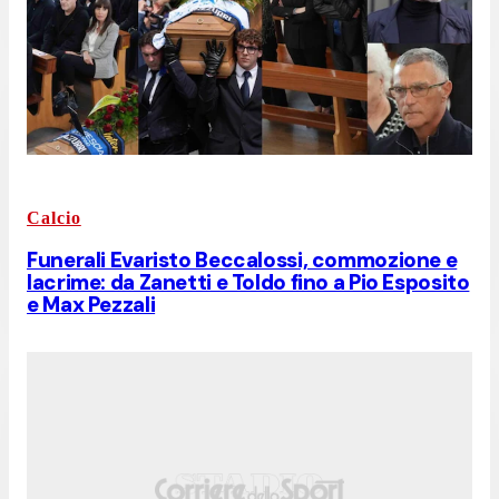
Calcio
Funerali Evaristo Beccalossi, commozione e
lacrime: da Zanetti e Toldo fino a Pio Esposito
e Max Pezzali