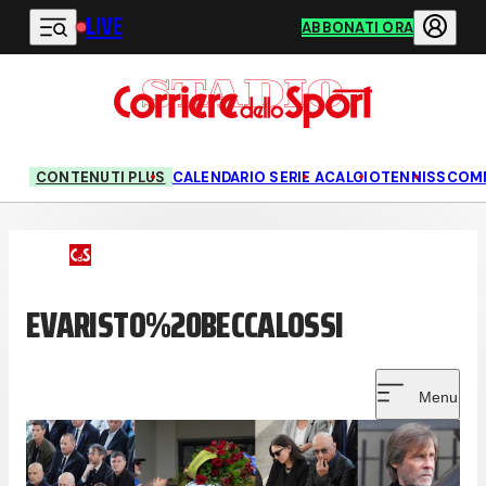
LIVE
Vai al contenuto principale
ABBONATI ORA
CONTENUTI PLUS
CALENDARIO SERIE A
CALCIO
TENNIS
SCOM
EVARISTO%20BECCALOSSI
Menu