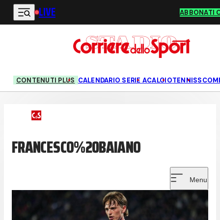
LIVE
Vai al contenuto principale
ABBONATI 
CONTENUTI PLUS
CALENDARIO SERIE A
CALCIO
TENNIS
SCOM
FRANCESCO%20BAIANO
Menu