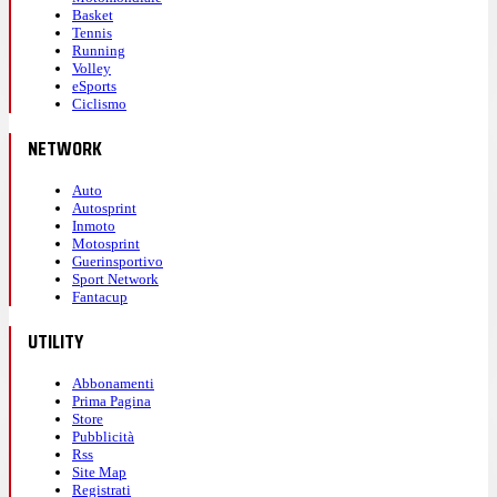
Basket
Tennis
Running
Volley
eSports
Ciclismo
NETWORK
Auto
Autosprint
Inmoto
Motosprint
Guerinsportivo
Sport Network
Fantacup
UTILITY
Abbonamenti
Prima Pagina
Store
Pubblicità
Rss
Site Map
Registrati