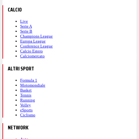
CALCIO
Live
Serie A
Serie B
Champions League
Europa League
Conference League
Calcio Estero
Calciomercato
ALTRI SPORT
Formula 1
Motomondiale
Basket
Tennis
Running
Volley
eSports
Ciclismo
NETWORK