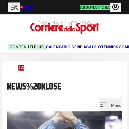
LIVE
Vai al contenuto principale
ABBONATI ORA
CONTENUTI PLUS
CALENDARIO SERIE A
CALCIO
TENNIS
SCOM
NEWS%20KLOSE
Menu