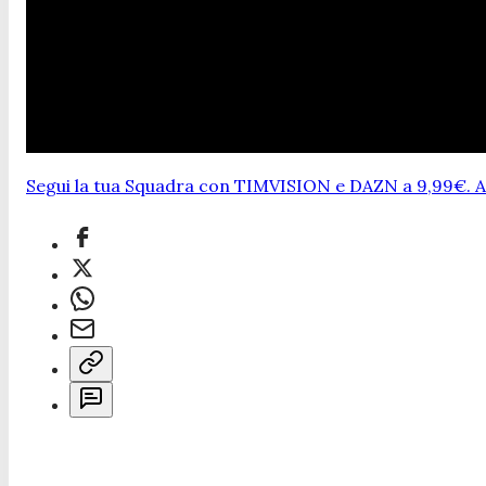
Segui la tua Squadra con TIMVISION e DAZN a 9,99€. At