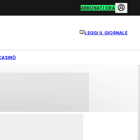
ABBONATI ORA
LEGGI IL GIORNALE
CASINÒ