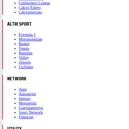
Conference League
Calcio Estero
Calciomercato
ALTRI SPORT
Formula 1
Motomondiale
Basket
Tennis
Running
Volley
eSports
Ciclismo
NETWORK
Auto
Autosprint
Inmoto
Motosprint
Guerinsportivo
Sport Network
Fantacup
UTILITY