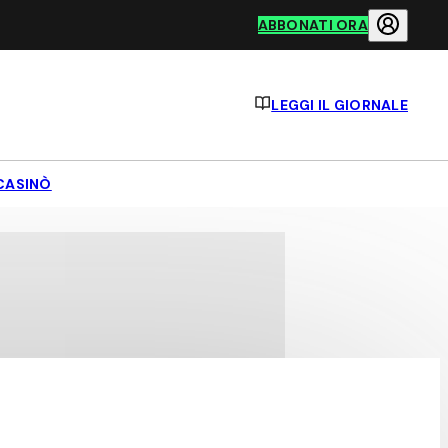
ABBONATI ORA
LEGGI IL GIORNALE
CASINÒ