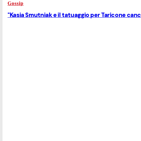
Gossip
"Kasia Smutniak e il tatuaggio per Taricone can