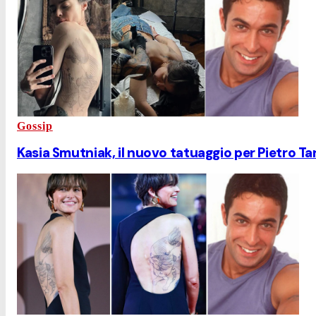
Gossip
Kasia Smutniak, il nuovo tatuaggio per Pietro T