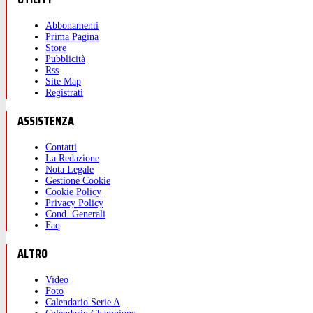
Abbonamenti
Prima Pagina
Store
Pubblicità
Rss
Site Map
Registrati
ASSISTENZA
Contatti
La Redazione
Nota Legale
Gestione Cookie
Cookie Policy
Privacy Policy
Cond. Generali
Faq
ALTRO
Video
Foto
Calendario Serie A