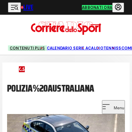
LIVE
Vai al contenuto principale
ABBONATI ORA
CONTENUTI PLUS
CALENDARIO SERIE A
CALCIO
TENNIS
SCOM
POLIZIA%20AUSTRALIANA
Menu