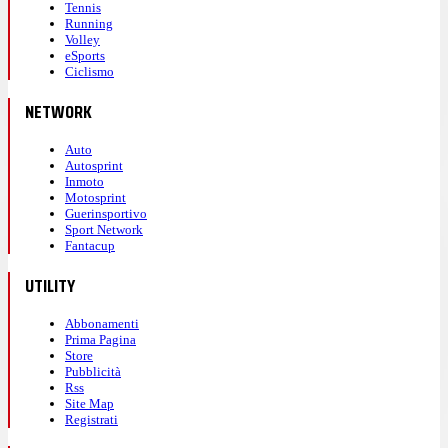
Tennis
Running
Volley
eSports
Ciclismo
NETWORK
Auto
Autosprint
Inmoto
Motosprint
Guerinsportivo
Sport Network
Fantacup
UTILITY
Abbonamenti
Prima Pagina
Store
Pubblicità
Rss
Site Map
Registrati