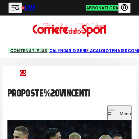
LIVE
Vai al contenuto principale
ABBONATI ORA
CONTENUTI PLUS
CALENDARIO SERIE A
CALCIO
TENNIS
SCOM
PROPOSTE%20VINCENTI
Menu