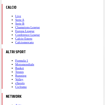
CALCIO
Live
Serie A
Serie B
Champions League
Europa League
Conference League
Calcio Estero
Calciomercato
ALTRI SPORT
Formula 1
Motomondiale
Basket
Tennis
Running
Volley
eSports
Ciclismo
NETWORK