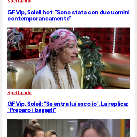
Spettacolo
GF Vip, Soleil hot: "Sono stata con due uomini
contemporaneamente"
Spettacolo
GF Vip, Soleil: "Se entra lui esco io". La replica:
"Preparo i bagagli"