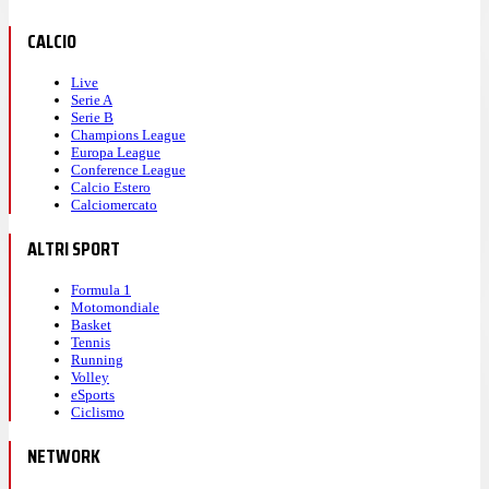
CALCIO
Live
Serie A
Serie B
Champions League
Europa League
Conference League
Calcio Estero
Calciomercato
ALTRI SPORT
Formula 1
Motomondiale
Basket
Tennis
Running
Volley
eSports
Ciclismo
NETWORK