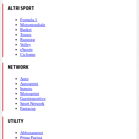
ALTRI SPORT
Formula 1
Motomondiale
Basket
Tennis
Running
Volley
eSports
Ciclismo
NETWORK
Auto
Autosprint
Inmoto
Motosprint
Guerinsportivo
Sport Network
Fantacup
UTILITY
Abbonamenti
Prima Pagina