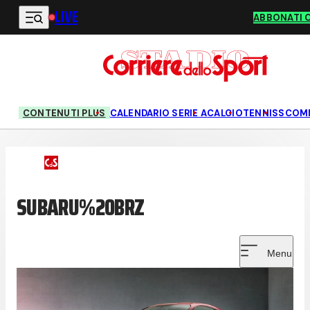
LIVE
Vai al contenuto principale
ABBONATI 
CONTENUTI PLUS
CALENDARIO SERIE A
CALCIO
TENNIS
SCOM
SUBARU%20BRZ
Menu