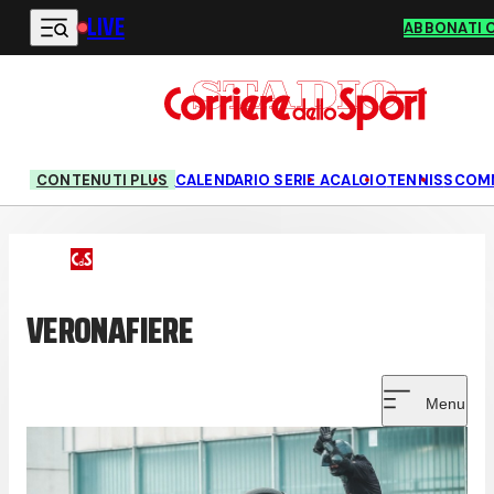
LIVE
Vai al contenuto principale
ABBONATI 
CONTENUTI PLUS
CALENDARIO SERIE A
CALCIO
TENNIS
SCOM
VERONAFIERE
Menu