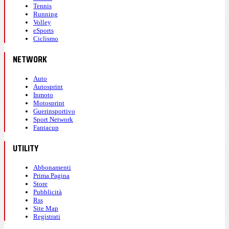
Tennis
Running
Volley
eSports
Ciclismo
NETWORK
Auto
Autosprint
Inmoto
Motosprint
Guerinsportivo
Sport Network
Fantacup
UTILITY
Abbonamenti
Prima Pagina
Store
Pubblicità
Rss
Site Map
Registrati