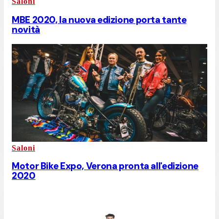
Saloni
MBE 2020, la nuova edizione porta tante
novità
Saloni
Motor Bike Expo, Verona pronta all'edizione
2020