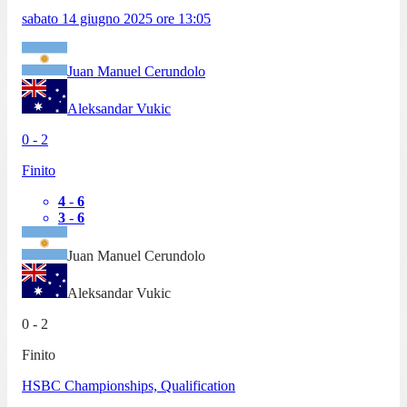
sabato 14 giugno 2025
ore
13:05
Juan Manuel Cerundolo
Aleksandar Vukic
0
-
2
Finito
4
-
6
3
-
6
Juan Manuel Cerundolo
Aleksandar Vukic
0
-
2
Finito
HSBC Championships, Qualification