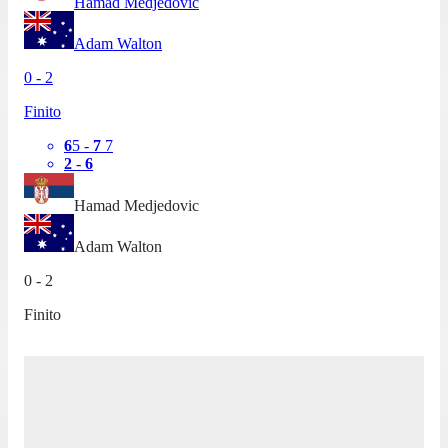
Hamad Medjedovic
Adam Walton
0
-
2
Finito
6
5
-
7
7
2
-
6
Hamad Medjedovic
Adam Walton
0
-
2
Finito