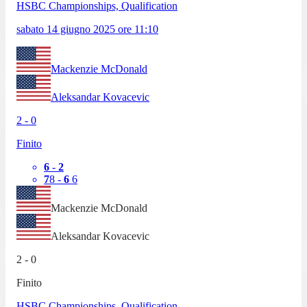
HSBC Championships, Qualification
sabato 14 giugno 2025
ore
11:10
Mackenzie McDonald
Aleksandar Kovacevic
2
-
0
Finito
6
-
2
7
8
-
6
6
Mackenzie McDonald
Aleksandar Kovacevic
2
-
0
Finito
HSBC Championships, Qualification