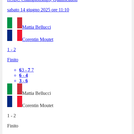
sabato 14 giugno 2025
ore
11:10
Mattia Bellucci
Corentin Moutet
1
-
2
Finito
6
3
-
7
7
6
-
4
3
-
6
Mattia Bellucci
Corentin Moutet
1
-
2
Finito