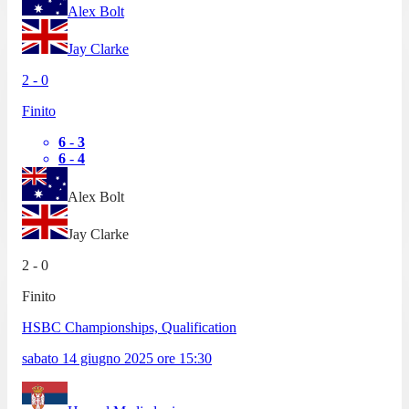
Alex Bolt
Jay Clarke
2
-
0
Finito
6
-
3
6
-
4
Alex Bolt
Jay Clarke
2
-
0
Finito
HSBC Championships, Qualification
sabato 14 giugno 2025
ore
15:30