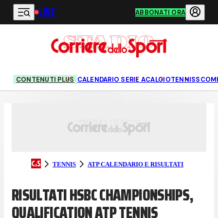
LIVE
Vai al contenuto principale
ABBONATI ORA
OTTAVI DI QUALIFICAZIONE
QUARTI DI QUALIFICAZI
CONTENUTI PLUS
CALENDARIO SERIE A
CALCIO
TENNIS
SCOM
TENNIS
ATP CALENDARIO E RISULTATI
RISULTATI HSBC CHAMPIONSHIPS,
QUALIFICATION ATP TENNIS