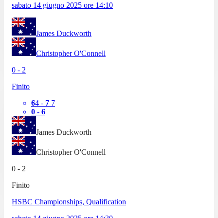
sabato 14 giugno 2025
ore
14:10
James Duckworth
Christopher O'Connell
0
-
2
Finito
6
4
-
7
7
0
-
6
James Duckworth
Christopher O'Connell
0
-
2
Finito
HSBC Championships, Qualification