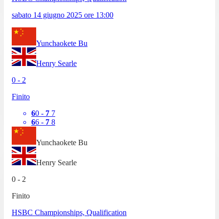
sabato 14 giugno 2025
ore
13:00
Yunchaokete Bu
Henry Searle
0
-
2
Finito
6
0
-
7
7
6
6
-
7
8
Yunchaokete Bu
Henry Searle
0
-
2
Finito
HSBC Championships, Qualification