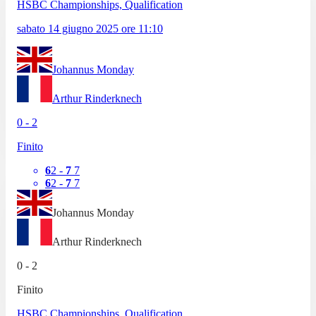
HSBC Championships, Qualification
sabato 14 giugno 2025
ore
11:10
Johannus Monday
Arthur Rinderknech
0
-
2
Finito
6
2
-
7
7
6
2
-
7
7
Johannus Monday
Arthur Rinderknech
0
-
2
Finito
HSBC Championships, Qualification