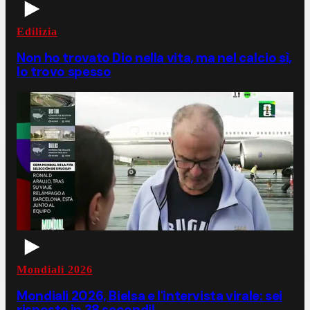
Edilizia
Non ho trovato Dio nella vita, ma nel calcio sì,
lo trovo spesso
Mondiali 2026
Mondiali 2026, Bielsa e l'intervista virale: sei
risposte in 38 secondi!