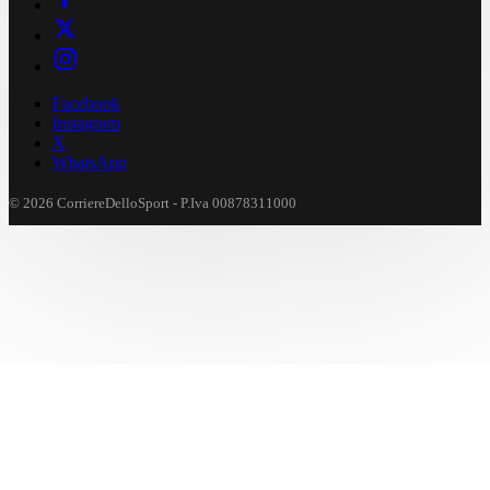
Facebook
Instagram
X
WhatsApp
© 2026 CorriereDelloSport - P.Iva 00878311000