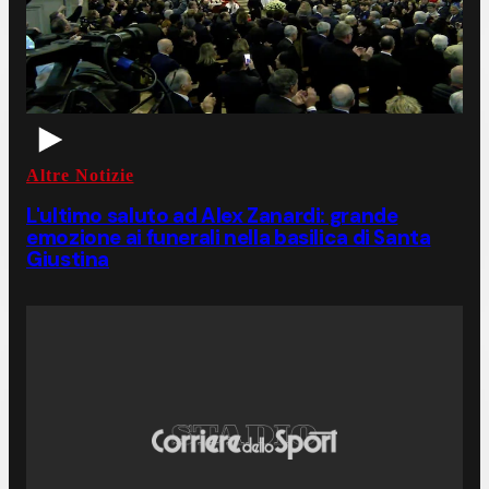
Altre Notizie
L'ultimo saluto ad Alex Zanardi: grande
emozione ai funerali nella basilica di Santa
Giustina