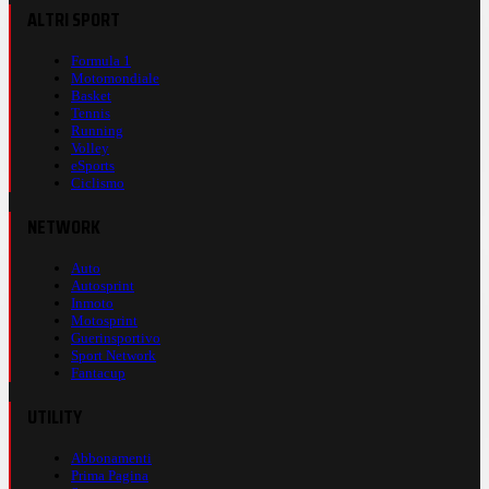
ALTRI SPORT
Formula 1
Motomondiale
Basket
Tennis
Running
Volley
eSports
Ciclismo
NETWORK
Auto
Autosprint
Inmoto
Motosprint
Guerinsportivo
Sport Network
Fantacup
UTILITY
Abbonamenti
Prima Pagina