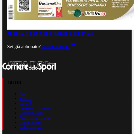
ABBONATI ORA A €0,99
LEGGI IL GIORNALE
Sei già abbonato?
Accedi e leggi
CALCIO
Live
Serie A
Serie B
Champions League
Europa League
Conference League
Calcio Estero
Calciomercato