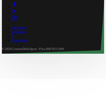
Facebook
Instagram
X
WhatsApp
© 2026 CorriereDelloSport - P.Iva 00878311000