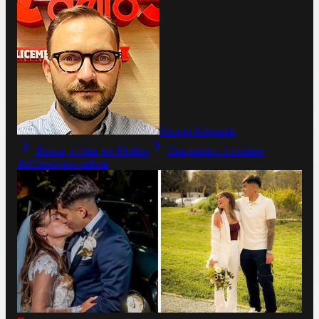
Jacopo Aliprandi
Roma, è fatta per Molina
Gasperini e il mistero
dell’intervista saltata