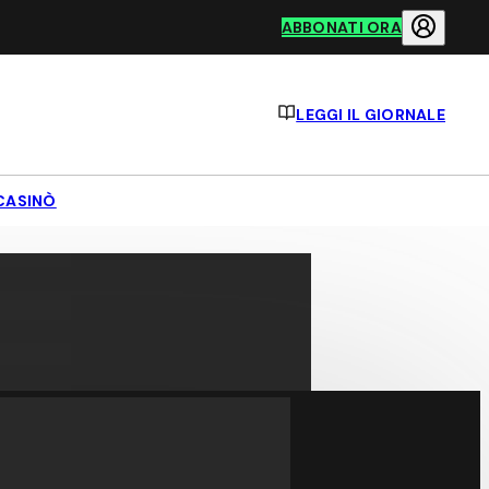
ABBONATI ORA
LEGGI IL GIORNALE
CASINÒ