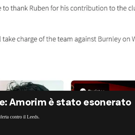
le: Amorim è stato esonerato
sferta contro il Leeds.