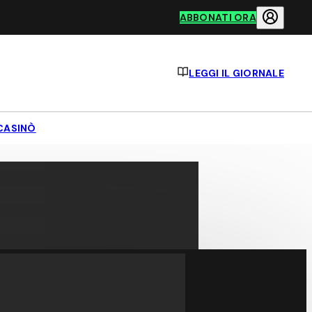
ABBONATI ORA
LEGGI IL GIORNALE
CASINÒ