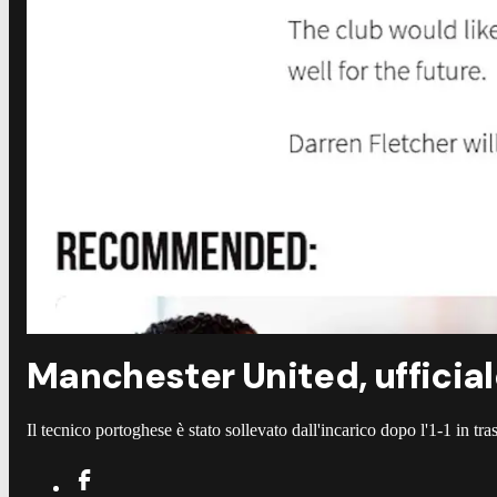
Manchester United, ufficia
Il tecnico portoghese è stato sollevato dall'incarico dopo l'1-1 in tra