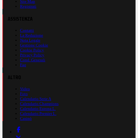
Site Map
Registrati
ASSISTENZA
Contatti
La Redazione
Nota Legale
Gestione Cookie
Cookie Policy
Privacy Policy
Cond. Generali
Faq
ALTRO
Video
Foto
Calendario Serie A
Calendario Champions
Calendario Europa L.
Calendario Premier L.
Casinò