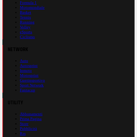
Formula 1
Motomondiale
Basket
Tennis
Running
Volley
eSports
Ciclismo
NETWORK
Auto
Autosprint
Inmoto
Motosprint
Guerinsportivo
Sport Network
Fantacup
UTILITY
Abbonamenti
Prima Pagina
Store
Pubblicità
Rss