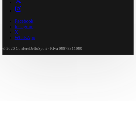
Facebook
Instagram
X
WhatsApp
© 2026 CorriereDelloSport - P.Iva 00878311000