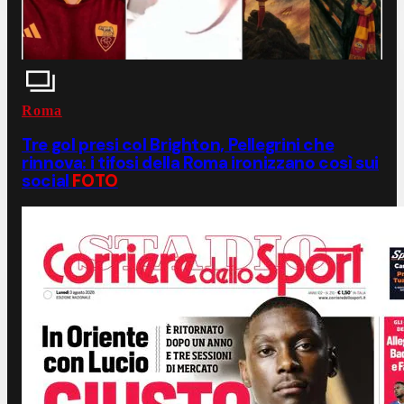
Roma
Tre gol presi col Brighton, Pellegrini che
rinnova: i tifosi della Roma ironizzano così sui
social
FOTO