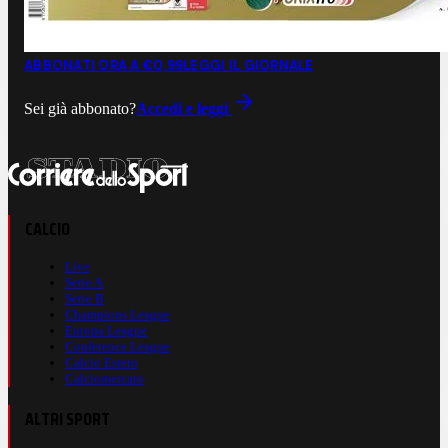
ABBONATI ORA A €0,99
LEGGI IL GIORNALE
Sei già abbonato?
Accedi e leggi
CALCIO
Live
Serie A
Serie B
Champions League
Europa League
Conference League
Calcio Estero
Calciomercato
ALTRI SPORT