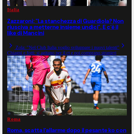
Italia
Zazzaroni: "La stanchezza di Guardiola? Non
riusciva a metterne insieme undici". E c'è il
like di Mancini
Zola: "Nel Club Italia voglio sviluppare i nuovi talenti"
Chiagni e fotti: si agitano per il ct e poi comprano stranieri
Roma
Roma, scatta l'allarme dopo il pesante ko con