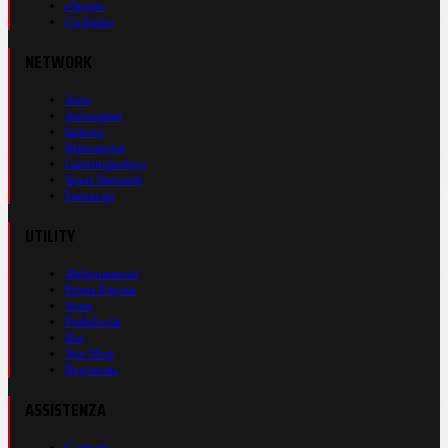
eSports
Ciclismo
NETWORK
Auto
Autosprint
Inmoto
Motosprint
Guerinsportivo
Sport Network
Fantacup
UTILITY
Abbonamenti
Prima Pagina
Store
Pubblicità
Rss
Site Map
Registrati
ASSISTENZA
Contatti